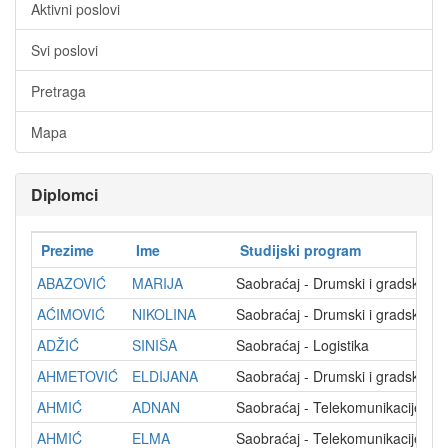
Aktivni poslovi
Svi poslovi
Pretraga
Mapa
Diplomci
Prezime
Ime
Studijski program
ABAZOVIĆ
MARIJA
Saobraćaj - Drumski i gradski sa
AĆIMOVIĆ
NIKOLINA
Saobraćaj - Drumski i gradski sa
ADŽIĆ
SINIŠA
Saobraćaj - Logistika
AHMETOVIĆ
ELDIJANA
Saobraćaj - Drumski i gradski sa
AHMIĆ
ADNAN
Saobraćaj - Telekomunikacije
AHMIĆ
ELMA
Saobraćaj - Telekomunikacije