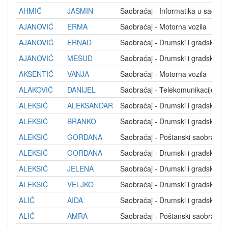
AHMIĆ
JASMIN
Saobraćaj - Informatika u saobra
AJANOVIĆ
ERMA
Saobraćaj - Motorna vozila
AJANOVIĆ
ERNAD
Saobraćaj - Drumski i gradski sa
AJANOVIĆ
MESUD
Saobraćaj - Drumski i gradski sa
AKSENTIĆ
VANJA
Saobraćaj - Motorna vozila
ALAKOVIĆ
DANIJEL
Saobraćaj - Telekomunikacije
ALEKSIĆ
ALEKSANDAR
Saobraćaj - Drumski i gradski sa
ALEKSIĆ
BRANKO
Saobraćaj - Drumski i gradski sa
ALEKSIĆ
GORDANA
Saobraćaj - Poštanski saobraćaj
ALEKSIĆ
GORDANA
Saobraćaj - Drumski i gradski sa
ALEKSIĆ
JELENA
Saobraćaj - Drumski i gradski sa
ALEKSIĆ
VELJKO
Saobraćaj - Drumski i gradski sa
ALIĆ
AIDA
Saobraćaj - Drumski i gradski sa
ALIĆ
AMRA
Saobraćaj - Poštanski saobraćaj