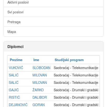
Aktivni poslovi
Svi poslovi
Pretraga
Mapa
Diplomci
Prezime
Ime
Studijski program
VUKOVIĆ
SLOBODAN
Saobraćaj - Telekomunikacije
SALIĆ
MILOVAN
Saobraćaj - Telekomunikacije
SALIĆ
MILOVAN
Saobraćaj - Telekomunikacije
GAJIĆ
ŽARKO
Saobraćaj - Drumski i gradski sao
RISTIĆ
DALIBOR
Saobraćaj - Drumski i gradski sao
DEJANOVIĆ
GORAN
Saobraćaj - Drumski i gradski sao