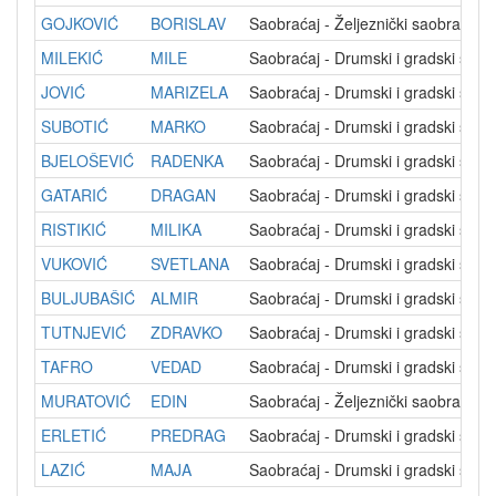
GOJKOVIĆ
BORISLAV
Saobraćaj - Željeznički saobraćaj
MILEKIĆ
MILE
Saobraćaj - Drumski i gradski sao
JOVIĆ
MARIZELA
Saobraćaj - Drumski i gradski sao
SUBOTIĆ
MARKO
Saobraćaj - Drumski i gradski sao
BJELOŠEVIĆ
RADENKA
Saobraćaj - Drumski i gradski sao
GATARIĆ
DRAGAN
Saobraćaj - Drumski i gradski sao
RISTIKIĆ
MILIKA
Saobraćaj - Drumski i gradski sao
VUKOVIĆ
SVETLANA
Saobraćaj - Drumski i gradski sao
BULJUBAŠIĆ
ALMIR
Saobraćaj - Drumski i gradski sao
TUTNJEVIĆ
ZDRAVKO
Saobraćaj - Drumski i gradski sao
TAFRO
VEDAD
Saobraćaj - Drumski i gradski sao
MURATOVIĆ
EDIN
Saobraćaj - Željeznički saobraćaj
ERLETIĆ
PREDRAG
Saobraćaj - Drumski i gradski sao
LAZIĆ
MAJA
Saobraćaj - Drumski i gradski sao