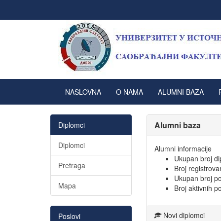
NASLOVNA
O NAMA
ALUMNI BAZA
Alumni baza
Diplomci
Diplomci
Alumni informacije
Ukupan broj d
Pretraga
Broj registrov
Ukupan broj po
Mapa
Broj aktivnih p
Novi diplomci
Poslovi