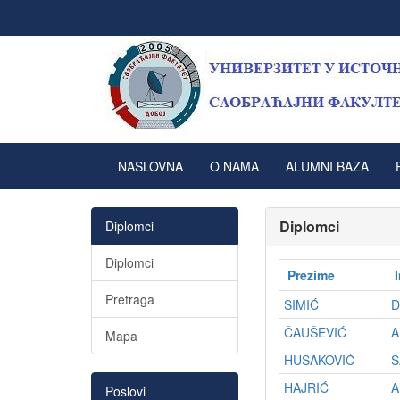
NASLOVNA
O NAMA
ALUMNI BAZA
Diplomci
Diplomci
Diplomci
Prezime
Pretraga
SIMIĆ
D
ČAUŠEVIĆ
A
Mapa
HUSAKOVIĆ
S
HAJRIĆ
A
Poslovi