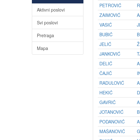
PETROVIĆ
R
Aktivni poslovi
ZAIMOVIĆ
A
Svi poslovi
VASIĆ
J
BUBIĆ
B
Pretraga
JELIĆ
Ž
Mapa
JANKOVIĆ
T
DELIĆ
A
ČAJIĆ
I
RADULOVIĆ
A
HEKIĆ
D
GAVRIĆ
A
JOTANOVIĆ
B
PODANOVIĆ
A
MAŠANOVIĆ
G