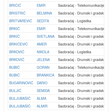
BRIČIĆ
EMIR
Saobraćaj - Telekomunikacije
BRISTRIĆ
BELMINA
Saobraćaj - Drumski i gradski sa
BRITVAREVIĆ
SEDITA
Saobraćaj - Logistika
BRKIĆ
EMIR
Saobraćaj - Telekomunikacije i po
BRKIĆ
SVETLANA
Saobraćaj - Drumski i gradski sa
BRKIĆEVIĆ
AMER
Saobraćaj - Drumski i gradski sa
BRKOVIĆ
NIKOLA
Saobraćaj - Logistika
BRKOVIĆ
JELENA
Saobraćaj - Drumski i gradski sa
BUBIĆ
GORAN
Saobraćaj - Telekomunikacije
BUBIĆ
BRANKICA
Saobraćaj - Drumski i gradski sa
BUGARINOVIĆ
DARIO
Saobraćaj - Drumski i gradski sa
BULJIĆ
SEMIDA
Saobraćaj - Drumski i gradski sa
BULJUBAŠIĆ
ALMA
Saobraćaj - Drumski i gradski sa
BULJUBAŠIĆ
ALMIR
Saobraćaj - Drumski i gradski sa