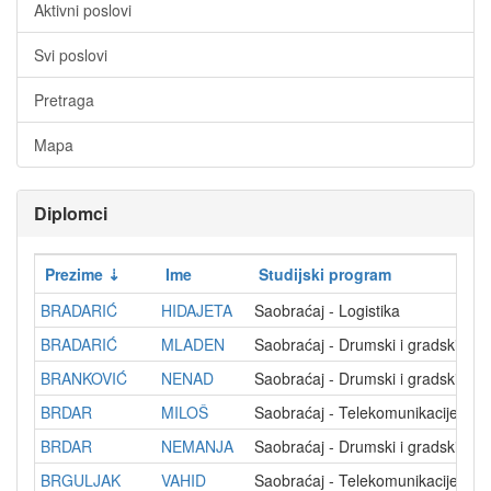
Aktivni poslovi
Svi poslovi
Pretraga
Mapa
Diplomci
Prezime
Ime
Studijski program
BRADARIĆ
HIDAJETA
Saobraćaj - Logistika
BRADARIĆ
MLADEN
Saobraćaj - Drumski i gradski sa
BRANKOVIĆ
NENAD
Saobraćaj - Drumski i gradski sa
BRDAR
MILOŠ
Saobraćaj - Telekomunikacije
BRDAR
NEMANJA
Saobraćaj - Drumski i gradski sa
BRGULJAK
VAHID
Saobraćaj - Telekomunikacije