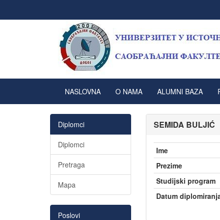
NASLOVNA
O NAMA
ALUMNI BAZA
SEMIDA BULJIĆ
Diplomci
Diplomci
Ime
Pretraga
Prezime
Studijski program
Mapa
Datum diplomiranj
Poslovi