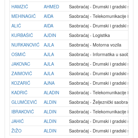
HAMZIĆ
AHMED
Saobraćaj - Drumski i gradski saob
MEHINAGIĆ
AIDA
Saobraćaj - Telekomunikacije i poš
ALIĆ
AIDA
Saobraćaj - Drumski i gradski saob
KURBAŠIĆ
AJDIN
Saobraćaj - Logistika
NURKANOVIĆ
AJLA
Saobraćaj - Motorna vozila
OSMIĆ
AJLA
Saobraćaj - Informatika u saobrać
JAKOVAC
AJLA
Saobraćaj - Drumski i gradski saob
ZAIMOVIĆ
AJLA
Saobraćaj - Drumski i gradski saob
KOZARIĆ
AJNA
Saobraćaj - Drumski i gradski saob
KADRIĆ
ALADIN
Saobraćaj - Telekomunikacije i poš
GLUMČEVIĆ
ALDIN
Saobraćaj - Željeznički saobraćaj
IBRAKOVIĆ
ALDIN
Saobraćaj - Telekomunikacije i poš
JAHIĆ
ALDIN
Saobraćaj - Drumski i gradski saob
ŽIŽO
ALDIN
Saobraćaj - Drumski i gradski saob