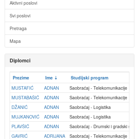
Aktivni poslovi
Svi poslovi
Pretraga
Mapa
Diplomci
Prezime
Ime
Studijski program
MUSTAFIĆ
ADNAN
Saobraćaj - Telekomunikacije
MUSTABAŠIĆ
ADNAN
Saobraćaj - Telekomunikacije
DŽANIĆ
ADNAN
Saobraćaj - Logistika
MUJKANOVIĆ
ADNAN
Saobraćaj - Logistika
PLAVŠIĆ
ADNAN
Saobraćaj - Drumski i gradski saob
GAVRIĆ
ADRIJANA
Saobraćaj - Telekomunikacije