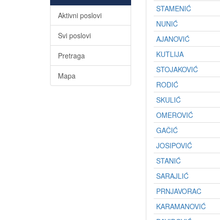
STAMENIĆ
Aktivni poslovi
NUNIĆ
Svi poslovi
AJANOVIĆ
KUTLIJA
Pretraga
STOJAKOVIĆ
Mapa
RODIĆ
SKULIĆ
OMEROVIĆ
GAČIĆ
JOSIPOVIĆ
STANIĆ
SARAJLIĆ
PRNJAVORAC
KARAMANOVIĆ