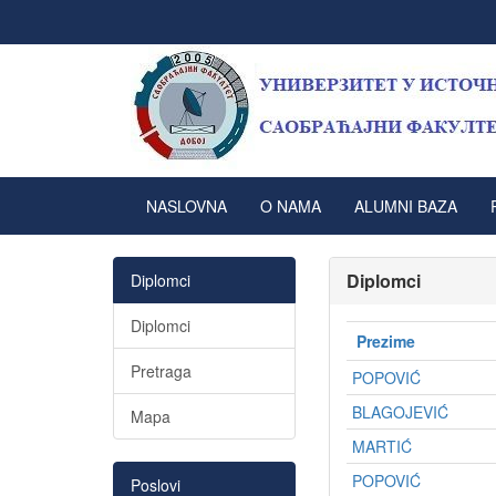
NASLOVNA
O NAMA
ALUMNI BAZA
Diplomci
Diplomci
Diplomci
Prezime
Pretraga
POPOVIĆ
BLAGOJEVIĆ
Mapa
MARTIĆ
POPOVIĆ
Poslovi