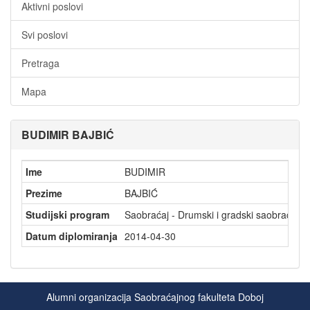
Aktivni poslovi
Svi poslovi
Pretraga
Mapa
BUDIMIR BAJBIĆ
Ime
BUDIMIR
Prezime
BAJBIĆ
Studijski program
Saobraćaj - Drumski i gradski saobraćaj
Datum diplomiranja
2014-04-30
Alumni organizacija Saobraćajnog fakulteta Doboj