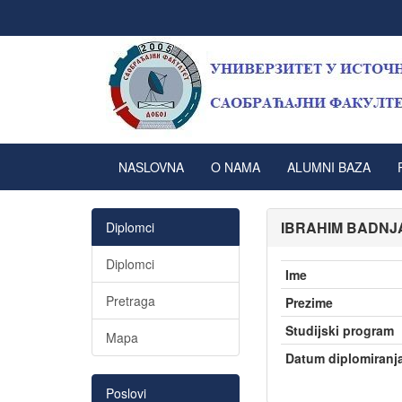
NASLOVNA
O NAMA
ALUMNI BAZA
IBRAHIM BADNJ
Diplomci
Diplomci
Ime
Pretraga
Prezime
Studijski program
Mapa
Datum diplomiranj
Poslovi