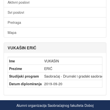
Aktivni poslovi
Svi poslovi
Pretraga
Mapa
VUKAŠIN ERIĆ
Ime
VUKAŠIN
Prezime
ERIĆ
Studijski program
Saobraćaj - Drumski i gradski saobraćaj
Datum diplomiranja
2019-09-20
Alumni organizacija Saobraćajnog fakulteta Doboj