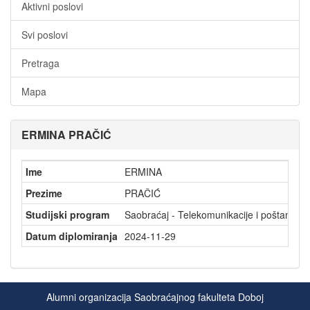
Aktivni poslovi
Svi poslovi
Pretraga
Mapa
ERMINA PRAČIĆ
Ime
ERMINA
Prezime
PRAČIĆ
Studijski program
Saobraćaj - Telekomunikacije i poštanski
Datum diplomiranja
2024-11-29
Alumni organizacija Saobraćajnog fakulteta Doboj