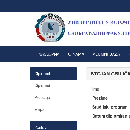
NASLOVNA
O NAMA
ALUMNI BAZA
STOJAN GRUJČI
Diplomci
Diplomci
Ime
Pretraga
Prezime
Studijski program
Mapa
Datum diplomiranj
Poslovi