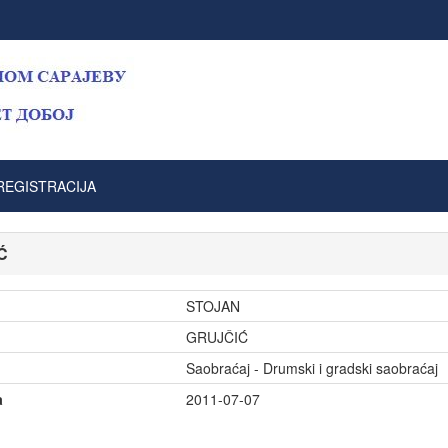
REGISTRACIJA
Ć
STOJAN
GRUJČIĆ
Saobraćaj - Drumski i gradski saobraćaj
a
2011-07-07