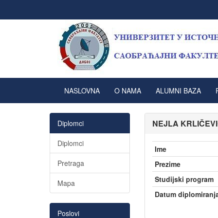
NASLOVNA
O NAMA
ALUMNI BAZA
NEJLA KRLIČEV
Diplomci
Diplomci
Ime
Pretraga
Prezime
Studijski program
Mapa
Datum diplomiranj
Poslovi