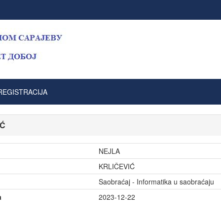
REGISTRACIJA
IĆ
NEJLA
KRLIČEVIĆ
Saobraćaj - Informatika u saobraćaju
a
2023-12-22