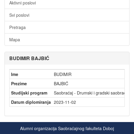
Aktivni poslovi
Svi poslovi
Pretraga
Mapa
BUDIMIR BAJBIĆ
Ime
BUDIMIR
Prezime
BAJBIĆ
Studijski program
Saobraćaj - Drumski i gradski saobraćaj
Datum diplomiranja
2023-11-02
Alumni organizacija Saobraćajnog fakulteta Doboj