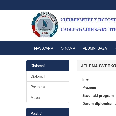
NASLOVNA
O NAMA
ALUMNI BAZA
JELENA CVETKO
Diplomci
Diplomci
Ime
Pretraga
Prezime
Studijski program
Mapa
Datum diplomiranj
Poslovi