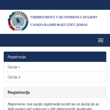
Registracija
Opcija 1
Opcija 2
Registracija
Napomena: ova opcija registracije koristi se za slučaj da su
Vaši podaci već prikazani u listi diplomiranih studenata.