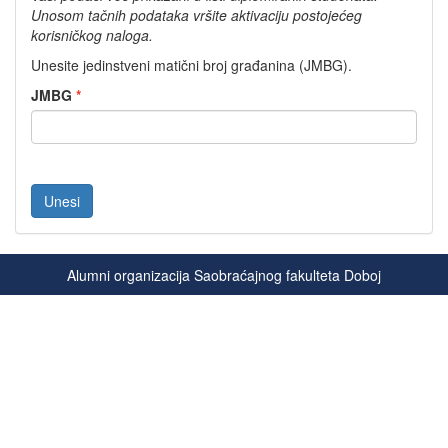
Unosom tačnih podataka vršite aktivaciju postojećeg
korisničkog naloga.
Unesite jedinstveni matični broj građanina (JMBG).
JMBG
Alumni organizacija Saobraćajnog fakulteta Doboj