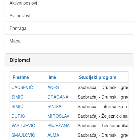
Aktivni poslovi
Svi poslovi
Pretraga
Mapa
Diplomci
Prezime
Ime
Studijski program
ČAUŠEVIĆ
ANES
Saobraćaj - Drumski i gradski
SIMIĆ
DRAGANA
Saobraćaj - Drumski i gradski
SIMIĆ
SINIŠA
Saobraćaj - Informatika u sao
ĐURIĆ
MIROSLAV
Saobraćaj - Željeznički saobra
VASILJEVIĆ
SNJEŽANA
Saobraćaj - Telekomunikacije 
SMAJLOVIĆ
ALMA
Saobraćaj - Drumski i gradski