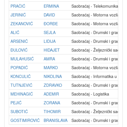
PRAČIĆ
ERMINA
Saobraćaj - Telekomunikacije 
JERINIĆ
DAVID
Saobraćaj - Motorna vozila
ZEKANOVIĆ
ĐORĐE
Saobraćaj - Motorna vozila
ALIĆ
SEJLA
Saobraćaj - Drumski i gradski
ARSENIĆ
LIDIJA
Saobraćaj - Drumski i gradski
ĐULOVIĆ
HIDAJET
Saobraćaj - Željeznički saobra
MULAHUSIĆ
AMRA
Saobraćaj - Drumski i gradski
POPADIĆ
MARKO
Saobraćaj - Motorna vozila
KONCULIĆ
NIKOLINA
Saobraćaj - Informatika u sao
TUTNJEVIĆ
ZDRAVKO
Saobraćaj - Drumski i gradski
MEHINAGIĆ
ADEMIR
Saobraćaj - Logistika
PEJIĆ
ZORANA
Saobraćaj - Drumski i gradski
SUBOTIĆ
TIHOMIR
Saobraćaj - Željeznički saobra
GOSTIMIROVIĆ
BRANISLAVA
Saobraćaj - Drumski i gradski